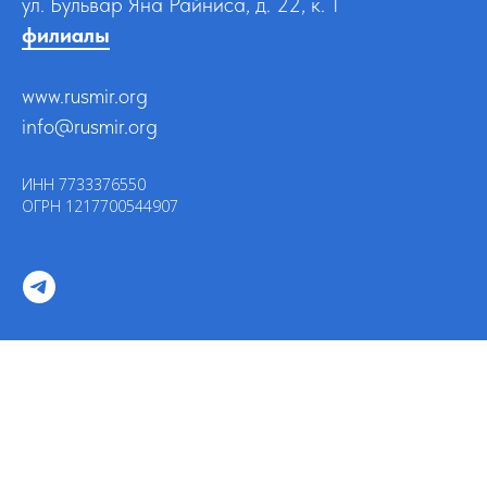
ул. Бульвар Яна Райниса, д. 22, к. 1
филиалы
www.rusmir.org
info@rusmir.org
ИНН 7733376550
ОГРН 1217700544907