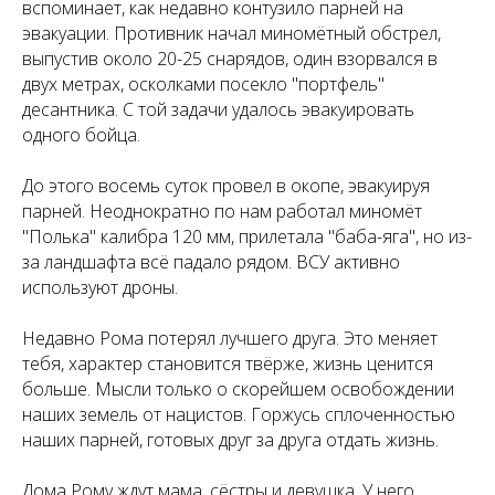
вспоминает, как недавно контузило парней на
эвакуации. Противник начал миномётный обстрел,
выпустив около 20-25 снарядов, один взорвался в
двух метрах, осколками посекло "портфель"
десантника. С той задачи удалось эвакуировать
одного бойца.
До этого восемь суток провел в окопе, эвакуируя
парней. Неоднократно по нам работал миномёт
"Полька" калибра 120 мм, прилетала "баба-яга", но из-
за ландшафта всё падало рядом. ВСУ активно
используют дроны.
Недавно Рома потерял лучшего друга. Это меняет
тебя, характер становится твёрже, жизнь ценится
больше. Мысли только о скорейшем освобождении
наших земель от нацистов. Горжусь сплоченностью
наших парней, готовых друг за друга отдать жизнь.
Дома Рому ждут мама, сёстры и девушка. У него