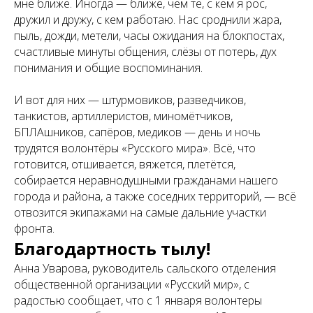
мне ближе. Иногда — ближе, чем те, с кем я рос,
дружил и дружу, с кем работаю. Нас сроднили жара,
пыль, дожди, метели, часы ожидания на блокпостах,
счастливые минуты общения, слёзы от потерь, дух
понимания и общие воспоминания.
И вот для них — штурмовиков, разведчиков,
танкистов, артиллеристов, миномётчиков,
БПЛАшников, сапёров, медиков — день и ночь
трудятся волонтёры «Русского мира». Всё, что
готовится, отшивается, вяжется, плетётся,
собирается неравнодушными гражданами нашего
города и района, а также соседних территорий, — всё
отвозится экипажами на самые дальние участки
фронта.
Благодартность тылу!
Анна Уварова, руководитель сальского отделения
общественной организации «Русский мир», с
радостью сообщает, что с 1 января волонтеры