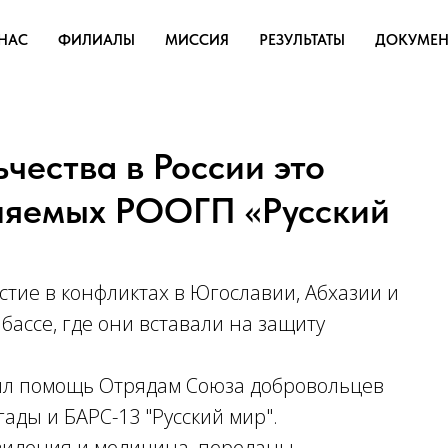
НАС
ФИЛИАЛЫ
МИССИЯ
РЕЗУЛЬТАТЫ
ДОКУМЕН
чества в России это
лняемых РООГП «Русский
стие в конфликтах в Югославии, Абхазии и
ассе, где они вставали на защиту
ил помощь Отрядам Союза добровольцев
гады и БАРС-13 "Русский мир".
видения и медицина, переданы