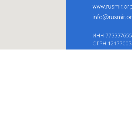
www.rusmir.or
info@rusmir.o
ИНН 773337655
ОГРН 12177005